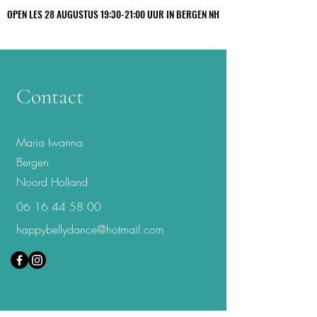
OPEN LES 28 AUGUSTUS 19:30-21:00 UUR IN BERGEN NH
OPEN LES 28 AUGUSTUS 19:30-21:00 UUR IN BERGEN NH
Maria Iwanna
Contact
Maria Iwanna
Bergen
Noord Holland
06 16 44 58 00
happybellydance@hotmail.com