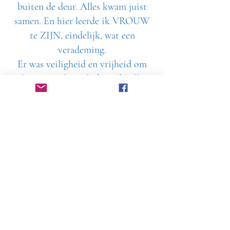
buiten de deur. Alles kwam juist
samen. En hier leerde ik VROUW
te ZIJN, eindelijk, wat een
verademing.
Er was veiligheid en vrijheid om
hoe stuntelig ook destijds, alle
aspecten van mijn vrouw zijn uit te
proberen.
Ik heb me helemaal opengesteld om
als een spons op te zuigen wat ze te
geven had. Nog steeds dans ik bij
haar, nog steeds leer ik van haar.
Zij ontwikkelde later de
Divine9Dance methode en ik heb
de training natuurlijk gevolgd.