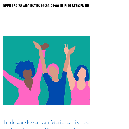
OPEN LES 28 AUGUSTUS 19:30-21:00 UUR IN BERGEN NH
OPEN LES 28 AUGUSTUS 19:30-21:00 UUR IN BERGEN NH
Maria Iwanna
In de danslessen van Maria leer ik hoe