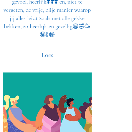
gevoel, heerlijk❣️❣️❣️ en, niet te
vergeten, de vrije, blije manier waarop
jij alles leidt zoals met alle gekke
bekken, zo heerlijk en gezellig😄🤣🥳
🤪💃😂
Loes