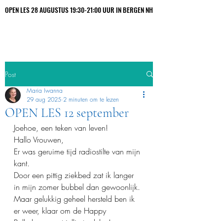
OPEN LES 28 AUGUSTUS 19:30-21:00 UUR IN BERGEN NH
OPEN LES 28 AUGUSTUS 19:30-21:00 UUR IN BERGEN NH
Maria Iwanna
Post
Maria Iwanna
29 aug 2025
2 minuten om te lezen
OPEN LES 12 september
Joehoe, een teken van leven!
Hallo Vrouwen, 
Er was geruime tijd radiostilte van mijn 
kant.
Door een pittig ziekbed zat ik langer 
in mijn zomer bubbel dan gewoonlijk.
Maar gelukkig geheel hersteld ben ik 
er weer, klaar om de Happy 