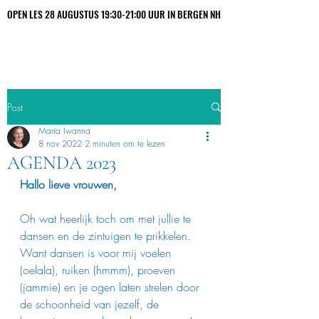
OPEN LES 28 AUGUSTUS 19:30-21:00 UUR IN BERGEN NH
OPEN LES 28 AUGUSTUS 19:30-21:00 UUR IN BERGEN NH
Maria Iwanna
Post
Maria Iwanna
8 nov 2022
2 minuten om te lezen
AGENDA 2023
Hallo lieve vrouwen,
Oh wat heerlijk toch om met jullie te 
dansen en de zintuigen te prikkelen.
Want dansen is voor mij voelen 
(oelala), ruiken (hmmm), proeven 
(jammie) en je ogen laten strelen door 
de schoonheid van jezelf, de 