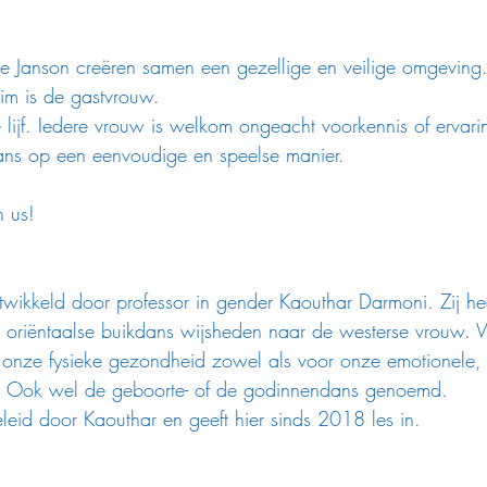
 Janson creëren samen een gezellige en veilige omgeving
im is de gastvrouw.
 lijf. Iedere vrouw is welkom ongeacht voorkennis of ervari
s op een eenvoudige en speelse manier.  
 us!
twikkeld door professor in gender Kaouthar Darmoni. Zij he
 oriëntaalse buikdans wijsheden naar de westerse vrouw. 
 onze fysieke gezondheid zowel als voor onze emotionele,
d. Ook wel de geboorte- of de godinnendans genoemd.
eid door Kaouthar en geeft hier sinds 2018 les in. 