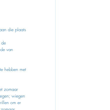
an die plaats 
 de 
ode van 
 te hebben met 
et zomaar 
iegen; wiegen 
rillen om er 
t zomaar 