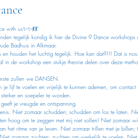
Dance
3
e with us✨✨💃💃
en tegelijk kondig ik hier de Divine 9 Dance workshops a
Oude Badhuis in Alkmaar. 
en houden het luchtig tegelijk. Hoe kan dat?!!! Dat is nou
al in de workshop een stukje theorie delen over deze meth
eerste zullen we DANSEN.
 je lijf te voelen en vrijelijk te kunnen ademen, om contact
 sterker en soepeler te worden.
geeft je vreugde en ontspanning.
nis. Niet zomaar schudden; schudden om los te laten. Ni
ten hoog om te zeggen met mij niet sollen! Niet zomaar w
n het ritme van je leven. Niet zomaar trillen met je billen; t
 Niet zomaar zuchten; zuchten om werkelijk te voelen. Nie