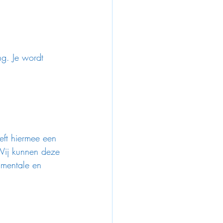
.
ng. Je wordt 
eft hiermee een 
Wij kunnen deze 
 mentale en 