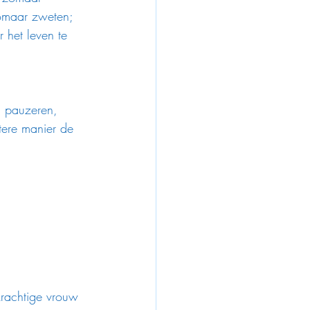
zomaar zweten; 
 het leven te 
, pauzeren, 
tere manier de 
 krachtige vrouw 