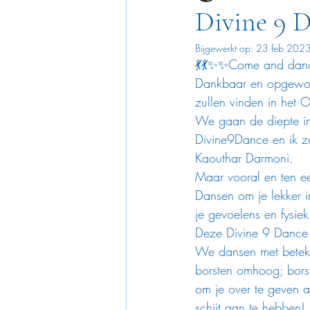
Divine 9 
Bijgewerkt op:
23 feb 202
💃💃✨✨Come and danc
Dankbaar en opgewond
zullen vinden in het 
We gaan de diepte in 
Divine9Dance en ik z
Kaouthar Darmoni.
Maar vooral en ten 
Dansen om je lekker in
je gevoelens en fysiek
Deze Divine 9 Dance 
We dansen met beteke
borsten omhoog; bors
om je over te geven aa
schijt aan te hebben!