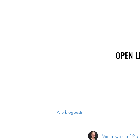
OPEN L
OPEN L
Alle blogposts
Maria Iwanna
12 f