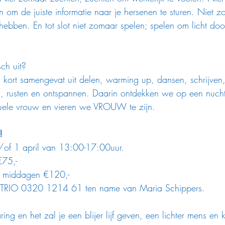
n om de juiste informatie naar je hersenen te sturen. Niet 
hebben. En tot slot niet zomaar spelen; spelen om licht door
sch uit?
kort samengevat uit delen, warming up, dansen, schrijven
n, rusten en ontspannen. Daarin ontdekken we op een nuch
uele vrouw en vieren we VROUW te zijn.
!
of 1 april van 13:00-17:00uur.
€75,- 
e middagen €120,-
TRIO 0320 1214 61 ten name van Maria Schippers.
ring en het zal je een blijer lijf geven, een lichter mens en