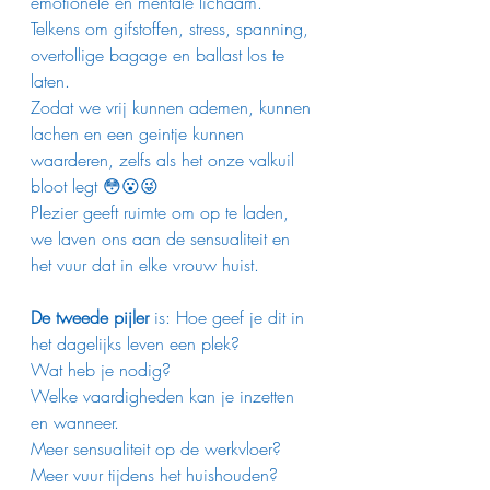
emotionele en mentale lichaam.
Telkens om gifstoffen, stress, spanning, 
overtollige bagage en ballast los te 
laten. 
Zodat we vrij kunnen ademen, kunnen 
lachen en een geintje kunnen 
waarderen, zelfs als het onze valkuil 
bloot legt 😳😮😜 
Plezier geeft ruimte om op te laden, 
we laven ons aan de sensualiteit en 
het vuur dat in elke vrouw huist. 
De tweede pijler
 is: Hoe geef je dit in 
het dagelijks leven een plek?
Wat heb je nodig?
Welke vaardigheden kan je inzetten 
en wanneer.
Meer sensualiteit op de werkvloer? 
Meer vuur tijdens het huishouden?