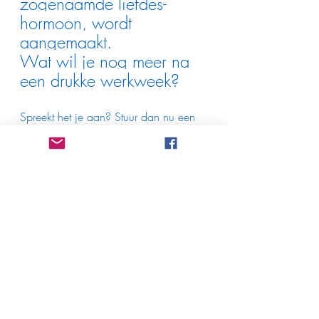
zogenaamde liefdes-
hormoon, wordt 
aangemaakt. 
Wat wil je nog meer na 
een drukke werkweek?
Spreekt het je aan? Stuur dan nu een 
mailtje naar 
happybellydance@hotmail.com en 
verzeker je deelname! Early Bird prijs á 
€150,- geldig tot 30 juni.
Data en Tijd:
Vrijdagavond 20:00-21:30uur
2, 16, 23 september
7, 14 oktober
11, 25 november
Plaats: Harmonie gebouw in Bergen nh