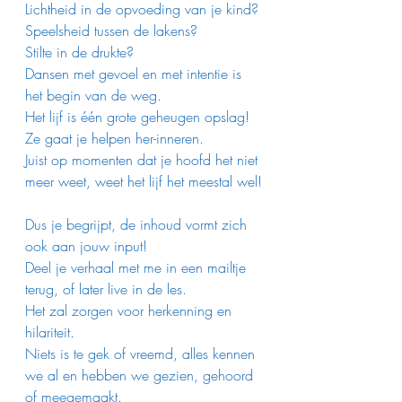
Lichtheid in de opvoeding van je kind?
Speelsheid tussen de lakens?
Stilte in de drukte?
Dansen met gevoel en met intentie is 
het begin van de weg.
Het lijf is één grote geheugen opslag! 
Ze gaat je helpen her-inneren.
Juist op momenten dat je hoofd het niet 
meer weet, weet het lijf het meestal wel!
Dus je begrijpt, de inhoud vormt zich 
ook aan jouw input!
Deel je verhaal met me in een mailtje 
terug, of later live in de les. 
Het zal zorgen voor herkenning en 
hilariteit.
Niets is te gek of vreemd, alles kennen 
we al en hebben we gezien, gehoord 
of meegemaakt.